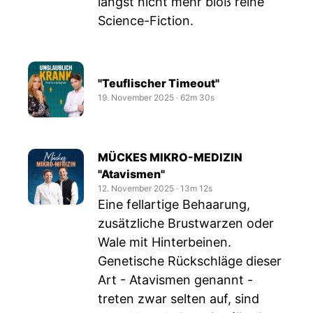
längst nicht mehr bloß reine
Science-Fiction.
"Teuflischer Timeout"
19. November 2025
‧
62m 30s
MÜCKES MIKRO-MEDIZIN
"Atavismen"
12. November 2025
‧
13m 12s
Eine fellartige Behaarung,
zusätzliche Brustwarzen oder
Wale mit Hinterbeinen.
Genetische Rückschläge dieser
Art - Atavismen genannt -
treten zwar selten auf, sind